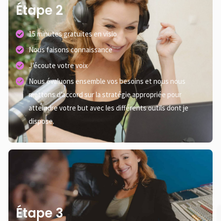
Étape 2
15 minutes gratuites en visio
Nous faisons connaissance
J’écoute votre voix
Nous évaluons ensemble vos besoins et nous nous
mettons d’accord sur la stratégie appropriée pour
atteindre votre but avec les différents outils dont je
dispose.
Étape 3