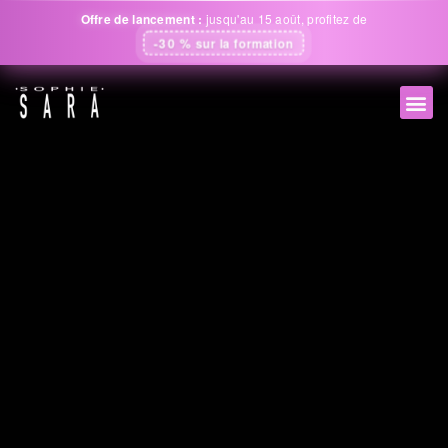
Offre de lancement :
jusqu'au 15 août, profitez de
-30 %
sur la formation